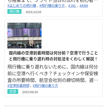
#はじめての飛行機
#飛行機の乗り方
#JAL
#ANA
けにわかりやすく解説します。
飛行機
2025/10/29
国内線の空港到着時間は何分前？空港で行うこと
と飛行機に乗り遅れ時の対処法をくわしく解説！
飛行機に乗り遅れないために、国内線は何分
前に空港へ行くべき？チェックインや保安検
査の所要時間、航空会社別の締切時間、遅れ
#空港到着時間
#飛行機の乗り方
そうな時の対処法までわかりやすく解説！
空港
2025/09/26