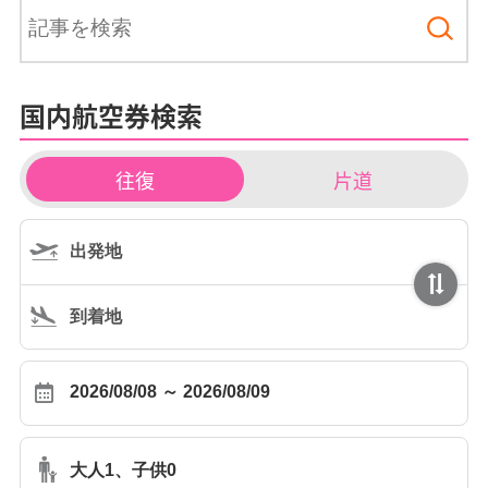
国内航空券検索
チ
往復
片道
ケ
ッ
ト
タ
イ
プ
大人1、子供0