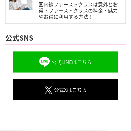
国内線ファーストクラスは意外とお
#羽田空港(9)
#成田空港(4)
#伊丹空港(2)
得？ファーストクラスの料金・魅力
#関西空港(2)
#新千歳空港(4)
#中部国際空港(1)
やお得に利用する方法！
#福岡空港(3)
#那覇空港(4)
#函館空港(1)
#旭川空港(2)
#釧路空港(1)
#女満別空港(1)
公式SNS
#丘珠空港(1)
#青森空港(1)
#仙台空港(1)
#小松空港(1)
#静岡空港(1)
#小牧空港(1)
公式LINEはこちら
#神戸空港(1)
#鳥取空港(1)
#米子空港(1)
#広島空港(1)
#松山空港(2)
#屋久島空港(1)
#大分空港(1)
#鹿児島空港(1)
#宮古空港(2)
公式Xはこちら
#新石垣空港(1)
#下地島空港(1)