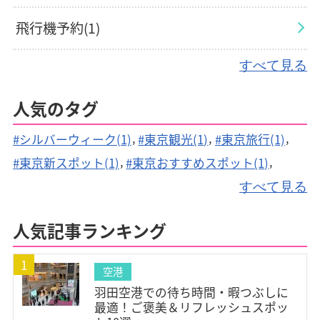
飛行機予約(1)
すべて見る
飛行機手荷物(2)
人気のタグ
航空会社(1)
#シルバーウィーク(1)
#東京観光(1)
#東京旅行(1)
観光地(2)
#東京新スポット(1)
#東京おすすめスポット(1)
#空港送迎(1)
#駐車場予約(1)
#駐車料金(1)
すべて見る
旅行(1)
#駐車場(1)
#空港駐車場(1)
#旅行費用(1)
人気記事ランキング
#燃油サーチャージ(1)
#空港映画館(2)
#空港グルメ(3)
#空港暇つぶし(3)
#空港温泉(1)
1
空港
#北海道スイーツ(1)
#機内快適グッズ(1)
羽田空港での待ち時間・暇つぶしに
#旅行準備(1)
#フライト対策(1)
#ターミナル案内(1)
最適！ご褒美＆リフレッシュスポッ