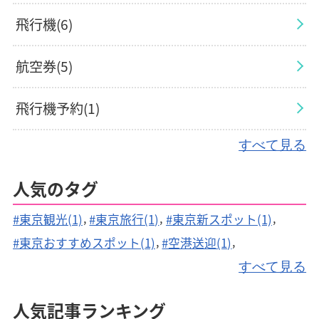
飛行機(6)
航空券(5)
飛行機予約(1)
すべて見る
飛行機手荷物(2)
人気のタグ
航空会社(1)
#東京観光(1)
#東京旅行(1)
#東京新スポット(1)
観光地(1)
#東京おすすめスポット(1)
#空港送迎(1)
#駐車場予約(1)
#駐車料金(1)
#駐車場(1)
すべて見る
旅行(1)
#空港駐車場(1)
#旅行費用(1)
#燃油サーチャージ(1)
人気記事ランキング
#空港映画館(2)
#空港グルメ(3)
#空港暇つぶし(3)