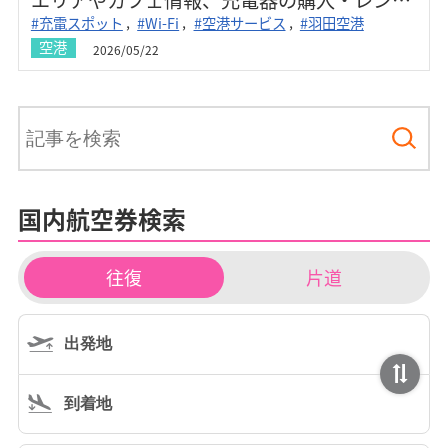
#充電スポット
#Wi-Fi
#空港サービス
#羽田空港
ル方法まで紹介し、出発前のスマートフォン
空港
2026/05/22
対策を万全にできます。
国内航空券検索
チ
往復
片道
ケ
ッ
ト
タ
イ
プ