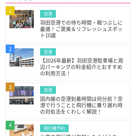
#空港温泉(1)
#北海道スイーツ(1)
1
空港
#機内快適グッズ(1)
#旅行準備(1)
#フライト対策(1)
羽田空港での待ち時間・暇つぶしに
#ターミナル案内(1)
#チェックインカウンター(1)
最適！ご褒美＆リフレッシュスポッ
ト10選
#アクセス(1)
#空港ラウンジ(4)
#充電スポット(1)
#Wi-Fi(1)
#空港サービス(4)
#荷造り(1)
2
空港
#チェックリスト(2)
#空港コード(1)
【2026年最新】羽田空港駐車場と周
辺パーキングの料金紹介とおすすめ
#3文字コード(1)
#IATAコード(1)
#空港情報(4)
の利用方法！
#耳抜き(2)
#家族旅行(3)
#フライト情報(1)
3
#運航状況(1)
#欠航・遅延(2)
#展望デッキ(4)
空港
#マッサージ(1)
#台風(1)
#キャンセル料(2)
国内線の空港到着時間は何分前？空
港で行うことと飛行機に乗り遅れ時
#払い戻し(2)
#座席(2)
#モバイルバッテリー(1)
の対処法をくわしく解説！
#ファーストクラス(1)
#空港到着時間(1)
4
#eチケット(1)
#飛行機乗り方(1)
#LCC(1)
飛行機予約