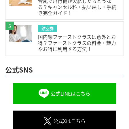
台風で飛行機が欠航したらどうな
#はじめての飛行機(2)
#飛行機の乗り方(2)
#JAL(13)
る？キャンセル料・払い戻し・手続
#ANA(13)
#Peach(4)
#Jetstar(5)
#AIRDO(3)
き完全ガイド！
#スカイマーク(5)
#スターフライヤー(4)
#FDA(2)
5
航空券
#ソラシドエア(3)
#SPRING(3)
#羽田空港(8)
国内線ファーストクラスは意外とお
#成田空港(4)
#伊丹空港(2)
#関西空港(2)
得？ファーストクラスの料金・魅力
#新千歳空港(3)
#中部国際空港(1)
#福岡空港(3)
やお得に利用する方法！
#那覇空港(3)
#函館空港(1)
#旭川空港(1)
#釧路空港(1)
#女満別空港(1)
#丘珠空港(1)
公式SNS
#青森空港(1)
#仙台空港(1)
#静岡空港(1)
#小牧空港(1)
#神戸空港(1)
#広島空港(1)
公式LINEはこちら
#松山空港(1)
#鹿児島空港(1)
#宮古空港(1)
#新石垣空港(1)
#下地島空港(1)
公式Xはこちら