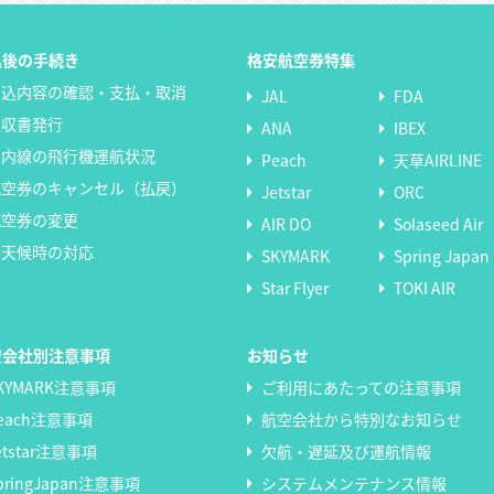
込後の手続き
格安航空券特集
申込内容の確認・支払・取消
JAL
FDA
領収書発行
ANA
IBEX
国内線の飛行機運航状況
Peach
天草AIRLINE
航空券のキャンセル（払戻）
Jetstar
ORC
航空券の変更
AIR DO
Solaseed Air
悪天候時の対応
SKYMARK
Spring Japan
Star Flyer
TOKI AIR
空会社別注意事項
お知らせ
KYMARK注意事項
ご利用にあたっての注意事項
each注意事項
航空会社から特別なお知らせ
etstar注意事項
欠航・遅延及び運航情報
pringJapan注意事項
システムメンテナンス情報