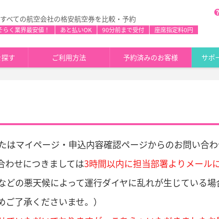
すべての航空会社の格安航空券を比較・予約
そらく業界最安値！
あと払いOK
90分前まで受付
座席指定料0円
を探す
ご利用方法
予約済みのお客様
サポ
たはマイページ・申込内容確認ページからのお問い合わ
合わせにつきましては
3時間以内に担当部署よりメール
などの悪天候によって運行ダイヤに乱れが生じている場
めご了承くださいませ。）