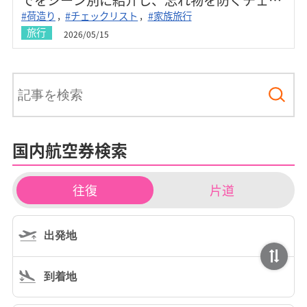
#荷造り
#チェックリスト
#家族旅行
クリスト付きで初めての沖縄旅行でも安心し
旅行
2026/05/15
て出発できます。
国内航空券検索
チ
往復
片道
ケ
ッ
ト
タ
イ
プ