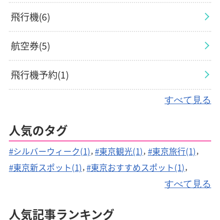
飛行機(6)
航空券(5)
飛行機予約(1)
すべて見る
飛行機手荷物(2)
人気のタグ
航空会社(1)
#シルバーウィーク(1)
#東京観光(1)
#東京旅行(1)
観光地(2)
#東京新スポット(1)
#東京おすすめスポット(1)
#空港送迎(1)
#駐車場予約(1)
#駐車料金(1)
すべて見る
旅行(1)
#駐車場(1)
#空港駐車場(1)
#旅行費用(1)
人気記事ランキング
#燃油サーチャージ(1)
#空港映画館(2)