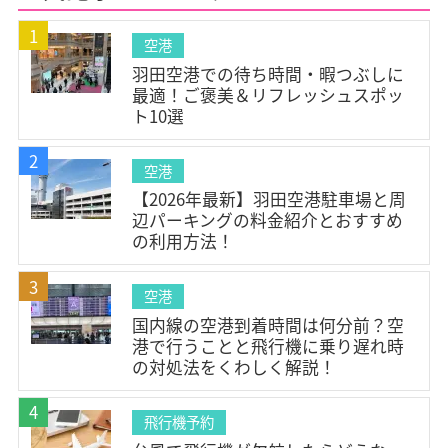
#空港グルメ(3)
#空港暇つぶし(3)
#空港温泉(1)
1
空港
#北海道スイーツ(1)
#機内快適グッズ(1)
羽田空港での待ち時間・暇つぶしに
#旅行準備(1)
#フライト対策(1)
#ターミナル案内(1)
最適！ご褒美＆リフレッシュスポッ
ト10選
#チェックインカウンター(1)
#アクセス(1)
#空港ラウンジ(4)
#充電スポット(1)
#Wi-Fi(1)
2
空港
#空港サービス(4)
#荷造り(1)
#チェックリスト(2)
【2026年最新】羽田空港駐車場と周
辺パーキングの料金紹介とおすすめ
#空港コード(1)
#3文字コード(1)
#IATAコード(1)
の利用方法！
#空港情報(4)
#耳抜き(2)
#家族旅行(3)
3
#フライト情報(1)
#運航状況(1)
#欠航・遅延(2)
空港
#展望デッキ(4)
#マッサージ(1)
#台風(1)
国内線の空港到着時間は何分前？空
港で行うことと飛行機に乗り遅れ時
#キャンセル料(2)
#払い戻し(2)
#座席(2)
の対処法をくわしく解説！
#モバイルバッテリー(1)
#ファーストクラス(1)
4
#空港到着時間(1)
#eチケット(1)
#飛行機乗り方(1)
飛行機予約