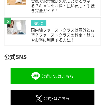
台風で飛行機が欠航したらどうな
#LCC(1)
#はじめての飛行機(2)
#飛行機の乗り方(2)
る？キャンセル料・払い戻し・手続
#JAL(14)
#ANA(14)
#Peach(4)
#Jetstar(5)
き完全ガイド！
#AIRDO(4)
#スカイマーク(6)
#スターフライヤー(4)
5
航空券
#FDA(2)
#ソラシドエア(4)
#SPRING(3)
国内線ファーストクラスは意外とお
#羽田空港(9)
#成田空港(4)
#伊丹空港(2)
得？ファーストクラスの料金・魅力
#関西空港(2)
#新千歳空港(4)
#中部国際空港(1)
やお得に利用する方法！
#福岡空港(3)
#那覇空港(4)
#函館空港(1)
#旭川空港(2)
#釧路空港(1)
#女満別空港(1)
公式SNS
#丘珠空港(1)
#青森空港(1)
#仙台空港(1)
#小松空港(1)
#静岡空港(1)
#小牧空港(1)
公式LINEはこちら
#神戸空港(1)
#鳥取空港(1)
#米子空港(1)
#広島空港(1)
#松山空港(2)
#屋久島空港(1)
#大分空港(1)
#鹿児島空港(1)
#宮古空港(2)
公式Xはこちら
#新石垣空港(1)
#下地島空港(1)