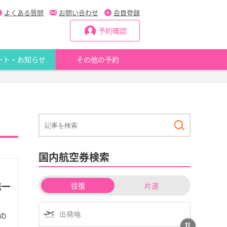
よくある質問
お問い合わせ
会員登録
予約確認
ート・お知らせ
その他の予約
国内航空券検索
チ
味一
往復
片道
ケ
ッ
ト
タ
の
イ