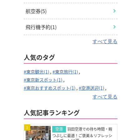
航空券(5)
飛行機予約(1)
すべて見る
飛行機手荷物(2)
人気のタグ
航空会社(1)
#東京観光(1)
#東京旅行(1)
観光地(1)
#東京新スポット(1)
#東京おすすめスポット(1)
#空港送迎(1)
旅行(1)
#駐車場予約(1)
#駐車料金(1)
#駐車場(1)
すべて見る
#空港駐車場(1)
#旅行費用(1)
人気記事ランキング
#燃油サーチャージ(1)
#空港映画館(2)
#空港グルメ(3)
#空港暇つぶし(3)
1
#空港温泉(1)
#北海道スイーツ(1)
空港
羽田空港での待ち時間・暇
つぶしに最適！ご褒美＆リフレッシ
#機内快適グッズ(1)
#旅行準備(1)