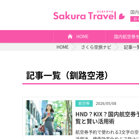
国内
お
HOME
国内航空券
HOME
さくら空旅ナビ
記事一
記事一覧（釧路空港）
航空券
2026/05/08
HND？KIX？国内航空
覧と賢い活用術
航空券予約で使われる3文字の
活用法、検索効率化やミス防止