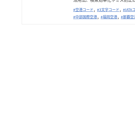
#空港コード
#3文字コード
#IAT
#中部国際空港
#福岡空港
#那覇空