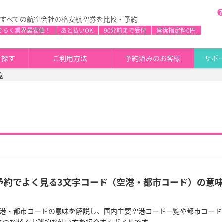
すべての航空会社の格安航空券を比較・予約
そらく業界最安値！
あと払いOK
90分前まで受付
座席指定料0円
を探す
ご利用方法
予約済みのお客様
サポ
覧
券予約でよく見る3文字コード（空港・都市コード）の意
空港・都市コードの意味を解説し、国内主要空港コード一覧や都市コード
につながる実践的な使い方を紹介するガイドです。