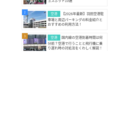
ュスポット10選
#フライト対策(1)
#ターミナル案内(1)
#チェックインカウンター(1)
#アクセス(1)
2
空港
【2026年最新】羽田空港駐
#空港ラウンジ(4)
#充電スポット(1)
車場と周辺パーキングの料金紹介と
おすすめの利用方法！
#Wi-Fi(1)
#空港サービス(4)
#荷造り(1)
#チェックリスト(2)
#空港コード(1)
3
空港
国内線の空港到着時間は何
#3文字コード(1)
#IATAコード(1)
分前？空港で行うことと飛行機に乗
り遅れ時の対処法をくわしく解説！
#空港情報(4)
#耳抜き(2)
#家族旅行(3)
#フライト情報(1)
#運航状況(1)
4
飛行機予約
台風で飛行機が欠航
#欠航・遅延(2)
#展望デッキ(4)
したらどうなる？キャンセル料・払
#マッサージ(1)
#台風(1)
#キャンセル料(2)
い戻し・手続き完全ガイド！
#払い戻し(2)
#座席(2)
5
航空券
国内線ファーストクラスは
#モバイルバッテリー(1)
意外とお得？ファーストクラスの料
#ファーストクラス(1)
#空港到着時間(1)
金・魅力やお得に利用する方法！
#eチケット(1)
#飛行機乗り方(1)
#LCC(1)
#はじめての飛行機(2)
#飛行機の乗り方(2)
公式SNS
#JAL(13)
#ANA(13)
#Peach(4)
#Jetstar(5)
#AIRDO(3)
#スカイマーク(5)