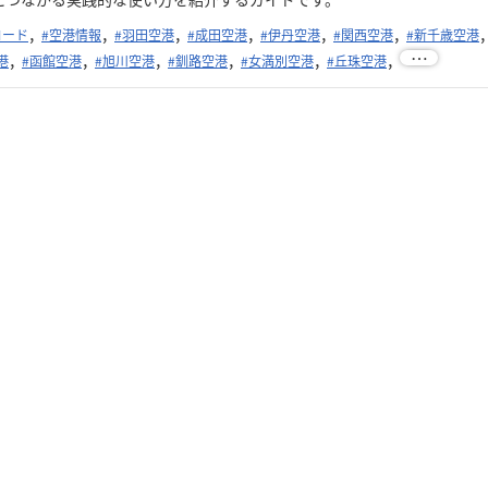
Aコード
#空港情報
#羽田空港
#成田空港
#伊丹空港
#関西空港
#新千歳空港
…
港
#函館空港
#旭川空港
#釧路空港
#女満別空港
#丘珠空港