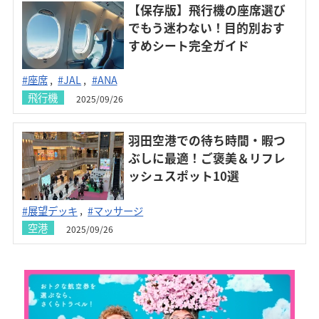
【保存版】飛行機の座席選び
でもう迷わない！目的別おす
すめシート完全ガイド
#座席
#JAL
#ANA
飛行機
2025/09/26
羽田空港での待ち時間・暇つ
ぶしに最適！ご褒美＆リフレ
ッシュスポット10選
#展望デッキ
#マッサージ
空港
2025/09/26