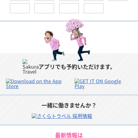
丘珠空港
小牧空港
岡山空港
対馬空港
南大東空港
奥尻空港
広島空港
福江空港
宮古空港
山口宇部空港
徳之島空港
多良間空港
アプリでも予約いただけます。
岩国空港
与論空港
新石垣空港
高松空港
沖永良部空港
与那国空港
徳島空港
喜界空港
下地島空港
一緒に働きませんか？
松山空港
奄美空港
最新情報は