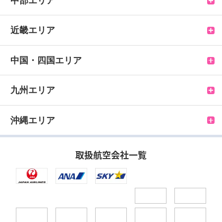
帯広空港
大館能代空港
羽田空港
中部エリア
旭川空港
花巻空港
成田空港
富山空港
近畿エリア
釧路空港
三沢空港
八丈島空港
小松空港
伊丹空港
中国・四国エリア
中標津空港
秋田空港
茨城空港
能登空港
関西空港
鳥取空港
九州エリア
紋別空港
庄内空港
新潟空港
南紀白浜空港
米子空港
福岡空港
沖縄エリア
女満別空港
山形空港
松本空港
但馬空港
出雲空港
北九州空港
那覇空港
取扱航空会社一覧
利尻空港
仙台空港
静岡空港
神戸空港
隠岐空港
長崎空港
久米島空港
稚内空港
福島空港
中部国際空港
石見空港
壱岐空港
北大東空港