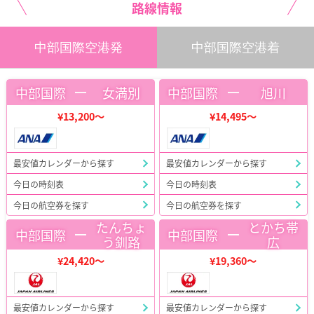
路線情報
中部国際空港発
中部国際空港着
ー
ー
中部国際
女満別
中部国際
旭川
¥13,200～
¥14,495～
最安値カレンダーから探す
最安値カレンダーから探す
今日の時刻表
今日の時刻表
今日の航空券を探す
今日の航空券を探す
たんちょ
とかち帯
ー
ー
中部国際
中部国際
う釧路
広
¥24,420～
¥19,360～
最安値カレンダーから探す
最安値カレンダーから探す