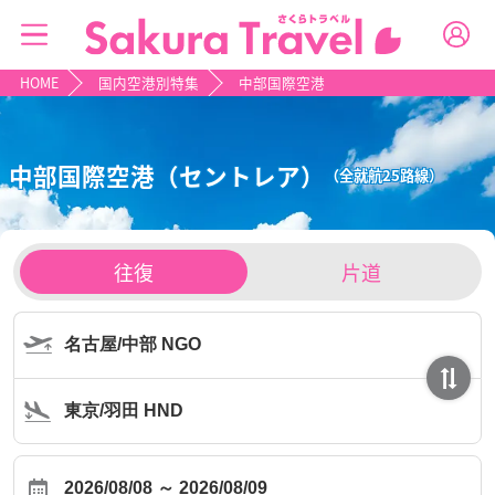
HOME
国内空港別特集
中部国際空港
中部国際空港（セントレア）
（全就航25路線）
チ
往復
片道
ケ
ッ
ト
タ
イ
プ