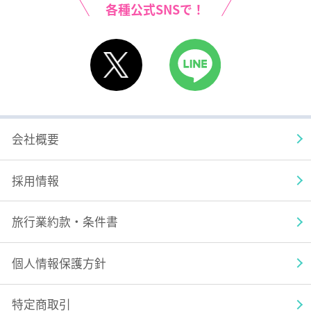
高知空港
屋久島空港
各種公式SNSで！
種子島空港
X
LINE
宮崎空港
大分空港
会社概要
佐賀空港
採用情報
熊本空港
旅行業約款・条件書
天草空港
個人情報保護方針
鹿児島空港
特定商取引