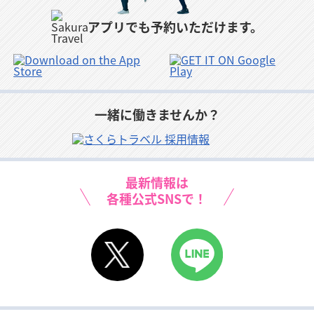
アプリでも予約いただけます。
岩国空港
与論空港
新石垣空港
高松空港
沖永良部空港
与那国空港
徳島空港
喜界空港
下地島空港
一緒に働きませんか？
松山空港
奄美空港
最新情報は
高知空港
屋久島空港
各種公式SNSで！
種子島空港
X
LINE
宮崎空港