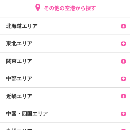
その他の空港から探す
北海道エリア
新千歳空港
東北エリア
函館空港
青森空港
関東エリア
帯広空港
大館能代空港
羽田空港
中部エリア
旭川空港
花巻空港
成田空港
富山空港
近畿エリア
釧路空港
三沢空港
八丈島空港
小松空港
伊丹空港
中国・四国エリア