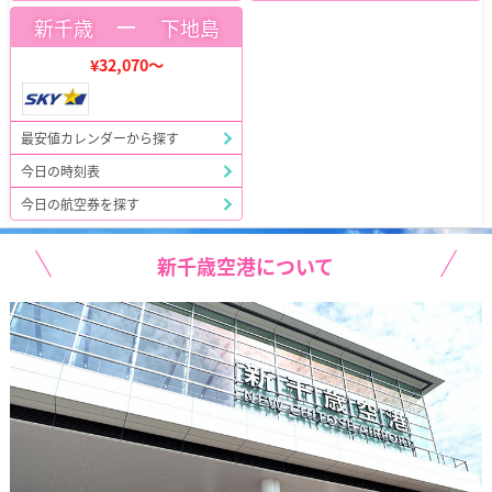
ー
新千歳
下地島
¥32,070～
最安値カレンダーから探す
今日の時刻表
今日の航空券を探す
新千歳空港について