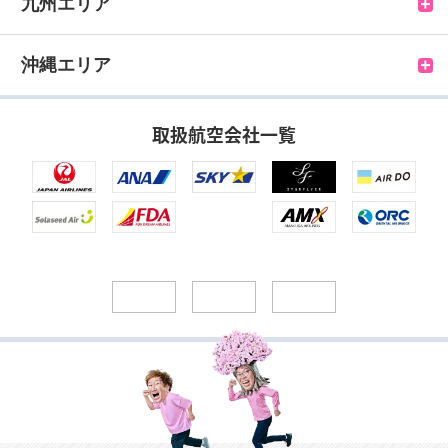
中標津空港
秋田空港
茨城空港
能登空港
関西空港
鳥取空港
九州エリア
紋別空港
庄内空港
新潟空港
南紀白浜空港
米子空港
福岡空港
沖縄エリア
女満別空港
山形空港
松本空港
但馬空港
出雲空港
北九州空港
那覇空港
取扱航空会社一覧
利尻空港
仙台空港
静岡空港
神戸空港
隠岐空港
長崎空港
久米島空港
稚内空港
福島空港
中部国際空港
石見空港
壱岐空港
北大東空港
丘珠空港
小牧空港
岡山空港
対馬空港
南大東空港
奥尻空港
広島空港
福江空港
宮古空港
山口宇部空港
徳之島空港
多良間空港