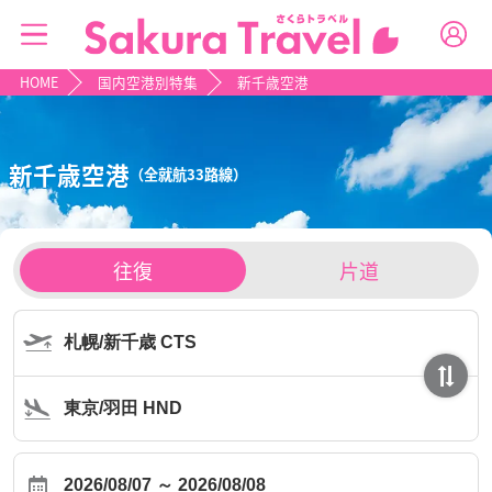
HOME
国内空港別特集
新千歳空港
新千歳空港
（全就航33路線）
チ
往復
片道
ケ
ッ
ト
タ
イ
プ