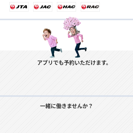
丘珠空港
小牧空港
岡山空港
対馬空港
南大東空港
奥尻空港
広島空港
福江空港
宮古空港
山口宇部空港
徳之島空港
多良間空港
アプリでも予約いただけます。
岩国空港
与論空港
新石垣空港
高松空港
沖永良部空港
与那国空港
徳島空港
喜界空港
下地島空港
一緒に働きませんか？
松山空港
奄美空港