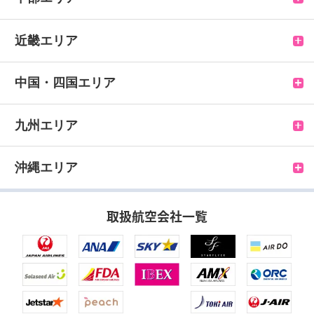
旭川空港
花巻空港
成田空港
富山空港
近畿エリア
釧路空港
三沢空港
八丈島空港
小松空港
伊丹空港
中国・四国エリア
中標津空港
秋田空港
茨城空港
能登空港
関西空港
鳥取空港
九州エリア
紋別空港
庄内空港
新潟空港
南紀白浜空港
米子空港
福岡空港
沖縄エリア
女満別空港
山形空港
松本空港
但馬空港
出雲空港
北九州空港
那覇空港
取扱航空会社一覧
利尻空港
仙台空港
静岡空港
神戸空港
隠岐空港
長崎空港
久米島空港
稚内空港
福島空港
中部国際空港
石見空港
壱岐空港
北大東空港