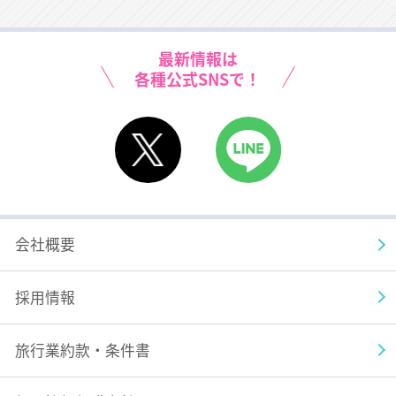
高知空港
屋久島空港
最新情報は
種子島空港
各種公式SNSで！
宮崎空港
X
LINE
大分空港
佐賀空港
会社概要
熊本空港
採用情報
天草空港
旅行業約款・条件書
鹿児島空港