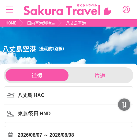
HOME
国内空港別特集
八丈島空港
八丈島空港
（全就航1路線）
チ
往復
片道
ケ
ッ
ト
タ
イ
プ