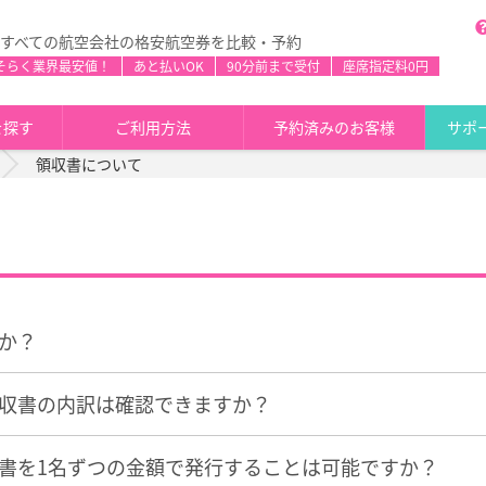
すべての航空会社の格安航空券を比較・予約
そらく業界最安値！
あと払いOK
90分前まで受付
座席指定料0円
を探す
ご利用方法
予約済みのお客様
サポ
領収書について
か？
収書の内訳は確認できますか？
書を1名ずつの金額で発行することは可能ですか？