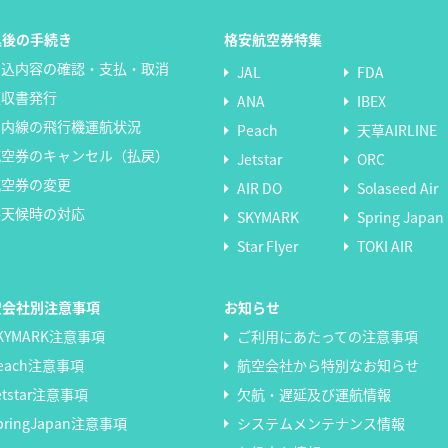
込後の手続き
格安航空券特集
申込内容の確認・支払・取消
JAL
FDA
領収書発行
ANA
IBEX
国内線の飛行機運航状況
Peach
天草AIRLINE
航空券のキャンセル（払戻）
Jetstar
ORC
航空券の変更
AIR DO
Solaseed Air
悪天候時の対応
SKYMARK
Spring Japan
Star Flyer
TOKI AIR
空会社別注意事項
お知らせ
KYMARK注意事項
ご利用にあたっての注意事項
each注意事項
航空会社から特別なお知らせ
etstar注意事項
欠航・遅延及び運航情報
pringJapan注意事項
システムメンテナンス情報