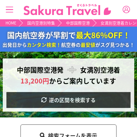
HOME
国内空港別特集
中部国際空港
女満別空港着カレン
国内航空券が早割で
最大86%OFF！
出発日から
カンタン検索！
航空券の
最安値
がスグ見つかる！
中部国際空港
発
女満別空港
着
13,200円
からご案内しています
逆の区間を検索する
検索フォームを
表示