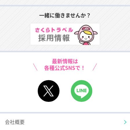
場まで設置されております。鉄道やバス、タクシーなど
の公共交通機関が集中するのが「アクセスプラザ」で、
一緒に働きませんか？
そのすぐそばには各地を結ぶ船着場もあり、総合的な交
通ハブとして大活躍しております。
女満別空港は、オホーツク海沿岸の網走市中心部から南
西に約22kmに位置する空港です。冷害克服のため、オ
ホーツク海の流氷や気象観測を飛行機で行おうとしたこ
最新情報は
とが開港のきっかけだそうです。
各種公式SNSで！
女満別空港近くの網走市といえば、季節によって様々に
表情を変える自然が一番の見どころではないでしょう
か。能取岬から見る壮大な北の海や天都山から見るダイ
X
LINE
ナミックなパノラマ風景、珊瑚草の大群生地である能取
湖はぜひ行っておきたい場所のひとつでもあります。
冬の北海道は雪が多く降る地域でもあります。欠航便が
会社概要
でることもあるので、天気のチェックもお忘れなく。悪