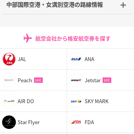
中部国際空港・女満別空港の路線情報
中部国際空港から女満別空港行きの路線は、1日あたり1
便の出発便しかなく、14時30分頃の出発便の運行となり
ます。フライト時間が約1時間50分で、こちらの路線は
航空会社から格安航空券を探す
ANA（全日空）
の1社で運行しています。
JAL
ANA
さくらトラベルでは、中部国際空港から女満別空港まで
の1つの航空会社の運賃をわかりやすく一覧表示。24時
間営業しているので、当日の夜便のチケットも翌日の早
Peach
Jetstar
朝便のチケットも対応OKです。急な出張や帰省が必要に
なった時も安心です。
AIR DO
SKY MARK
この路線は1日に1便しか運行していないということか
ら、通常時はあまり利用者が多くないということが予想
されます。しかし格安航空券は人気で、年末年始やゴー
Star Flyer
FDA
ルデンウィーク、お盆などの長期休暇を利用して帰省や
旅行などで利用する人が多くなるのは間違いないでしょ