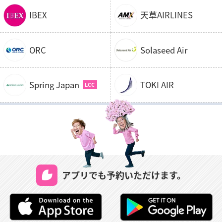
う。ですので、そういった時期は混雑が予想されるた
IBEX
天草AIRLINES
め、なるべく早めの予約をおすすめします。
中部国際空港から名古屋駅までは、名古屋鉄道を利用す
ORC
Solaseed Air
れば最速28分で着くことができます。車だと30分～40
分、バスを利用すれば約55分で着く距離となります。女
満別空港から近隣の主要駅へ向かうには連絡バスを利用
Spring Japan
TOKI AIR
すると便利です。北見まで約45分、網走までは約35分ほ
どの距離となります。冬期間においては、運行状況が変
更になる場合もありますので注意が必要です。
中部国際空港は、通称「セントレア空港」と呼ばれてお
り、東海地方の空の玄関口として多くの人が利用する空
港です。2005年の愛知万博の開催前に開港されました。
愛知県常滑市沖、伊勢湾海上の人工島であり、飛行機の
アプリでも予約いただけます。
着陸時には海の中に突っ込んでいくような迫力が味わえ
る空港としても有名です。ターミナル内の商業施設もか
なり充実しており、お土産売り場だけでなく、和洋中な
ど世界各国の料理が楽しめるフードコート、さらに大浴