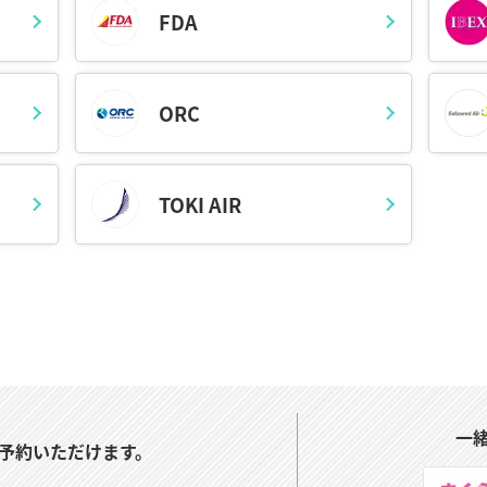
FDA
料理をリーズナブルな価格で提供するレストランでの食事や、さくらん
めです。また、ビジネスマンに嬉しいWi-Fi配備されており、空港で
ORC
本酒など、食が豊かな山形県は、秋の風物詩でもある芋煮会をはじめ、
の観光ライナーも充実しています。自然豊かで歴史的建造物もある山形
TOKI AIR
ころです。欠航便がでることもあるので、天気のチェックもお忘れなく
けています。対応の詳細はさくらトラベルのホームページ、またはサポ
一
予約いただけます。