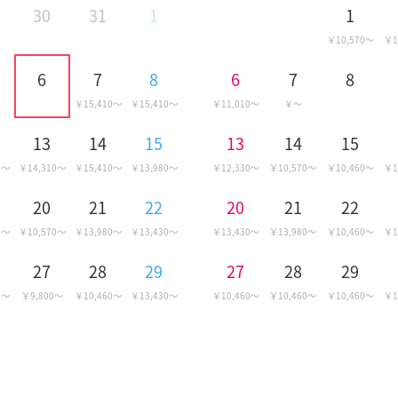
30
31
1
1
10,570
1
6
7
8
6
7
8
15,410
15,410
11,010
13
14
15
13
14
15
0
14,310
15,410
13,980
12,330
10,570
10,460
1
20
21
22
20
21
22
0
10,570
13,980
13,430
13,430
13,980
10,460
1
27
28
29
27
28
29
0
9,800
10,460
13,430
10,460
10,460
10,460
1