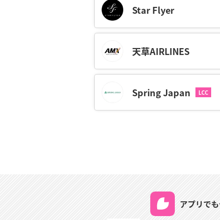
時間も好きな過ごし方ができます。
Star Flyer
山形空港での過ごし方は、山形の郷土
取りそろうお土産店での買い物がおすす
ます。
天草AIRLINES
さくらんぼ、ぶどう、和牛、お米、日
なので、空港から温泉に向かう予約制
なく楽しむことができます。
Spring Japan
冬の山形県では大雪も気をつけたいと
航した場合の変更・払い戻しを受け付
アプリでも