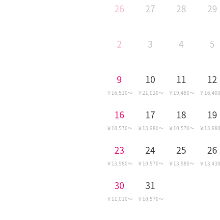
26
27
28
29
2
3
4
5
9
10
11
12
16,510
21,020
19,480
16,40
16
17
18
19
10,570
13,980
10,570
13,98
23
24
25
26
13,980
10,570
13,980
13,43
30
31
11,010
10,570