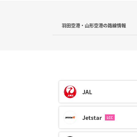
羽田空港・山形空港の路線情報
羽田空港から山形空港行きの路線は、1
イト時間は約60分です。
さくらトラベルでは、羽田空港から山
間営業しているので、当日の夜便のチ
この路線は1日あたりの運行本数が多
JAL
す。羽田空港は東京都心部から約30分
イヤに合わせて運行しているので、乗
また、電車での移動を考えている方は
Jetstar
です。
羽田空港は正式名称が東京国際空港と