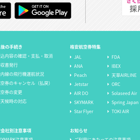
込後の手続き
格安航空券特集
申込内容の確認・支払・取消
JAL
FDA
領収書発行
ANA
IBEX
国内線の飛行機運航状況
Peach
天草AIRLINE
航空券のキャンセル（払戻）
Jetstar
ORC
航空券の変更
AIR DO
Solaseed Air
悪天候時の対応
SKYMARK
Spring Japan
Star Flyer
TOKI AIR
空会社別注意事項
お知らせ
KYMARK注意事項
ご利用にあたっての注意事項