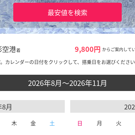
最安値を検索
形空港
9,800円
からご案内して
着
す。
カレンダーの日付をクリックして、搭乗日をお選びくださ
2026年8月～2026年11月
8月
木
金
土
日
月
火