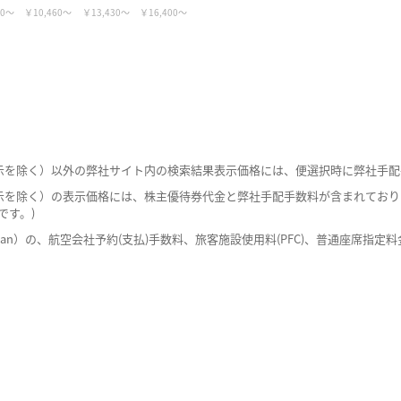
60
10,460
13,430
16,400
ト表示を除く）以外の弊社サイト内の検索結果表示価格には、便選択時に弊社手
ト表示を除く）の表示価格には、株主優待券代金と弊社手配手数料が含まれており
です。)
pringJapan）の、航空会社予約(支払)手数料、旅客施設使用料(PFC)、普通座