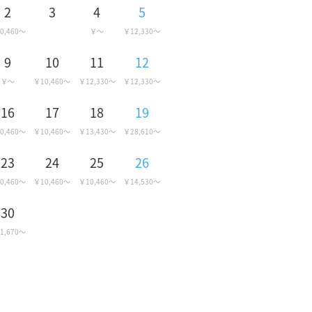
2
3
4
5
0,460
12,330
9
10
11
12
10,460
12,330
12,330
16
17
18
19
0,460
10,460
13,430
28,610
23
24
25
26
0,460
10,460
10,460
14,530
30
1,670