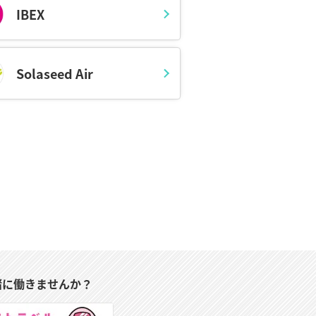
IBEX
ぼや日本酒など山形のおいしい名産品が
の待ち時間に、仕事に打ち込むこともでき
Solaseed Air
グルメイベントも豊富です。温泉も豊富
県では、東北ならではの観光をまんべん
。
JAL（日本航空）
では悪天候により欠
ートダイヤルでご確認ください。
緒に働きませんか？