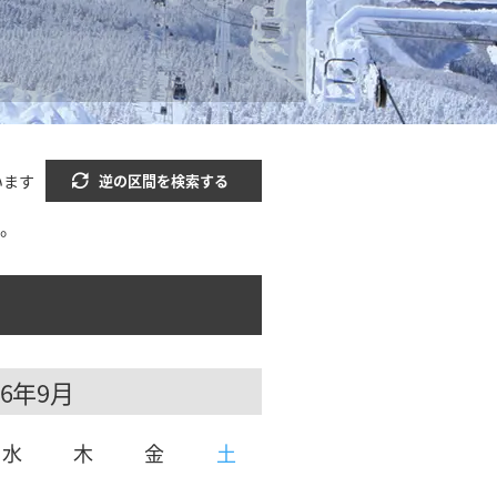
います
逆の区間を検索する
い。
9月
水
木
金
土