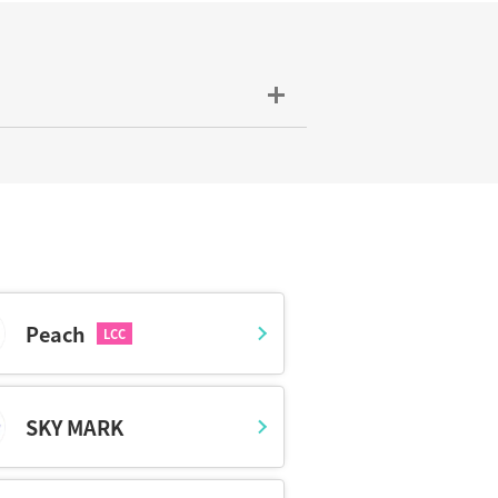
間は8:10と17:30となっており、フラ
空券を購入することができます。24時
った時も安心です。
は、なるべく早めの予約をおすすめしま
Peach
、シャトルバスを利用の際は、航空機ダ
のライナーが運行しており、完全予約制
SKY MARK
グ、ラウンジなども充実しており、待ち