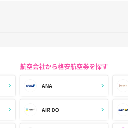
日あたり2便の出発便があり、
JAL（日本航空）
が運行しています。出発時
形空港までの運賃をわかりやすく一覧表示。効率的に比較検討し、格安航
航空会社から格安航空券を探す
ケットも翌日の早朝便のチケットも対応OK。急な出張や帰省が必要にな
くないため、年末年始、ゴールデンウィーク、お盆などの大型連休期間
ANA
、山形空港から山形市内の中心部までは約25分と利便性も高いですが
り遅れのないように注意しましょう。
、空港最寄りのJRさくらんぼ東根駅を利用しましょう。空港から駅まで
AIR DO
いうだけあり、24時間運用の大規模空港です。レストランやショッピン