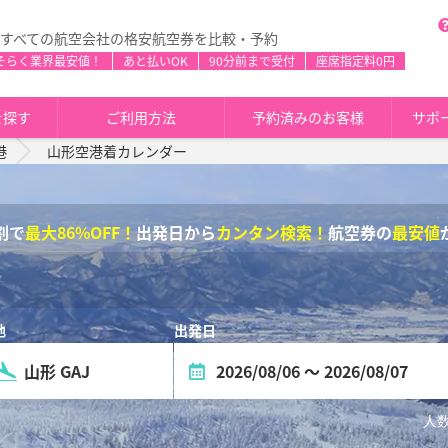
すべての航空会社の格安航空券を比較・予約
そらく業界最安値！
あと払いOK
90分前まで受付
座席指定料0円
を探す
ご利用方法
予約済みのお客様
サポ
港
山形空港着カレンダー
割で
最大86%OFF！
出発日から
カンタン検索！
航空券の
最安値
人