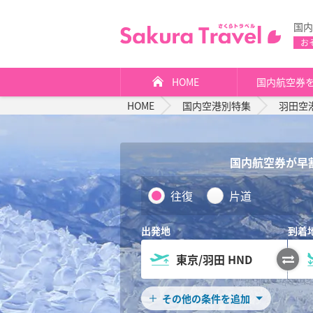
国内
お
HOME
国内航空券
HOME
国内空港別特集
羽田空
国内航空券が早
チ
往復
片道
ケ
ッ
ト
タ
イ
プ
その他の条件を追加