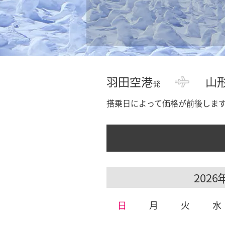
羽田空港
山
発
搭乗日によって価格が前後しま
日
月
火
水