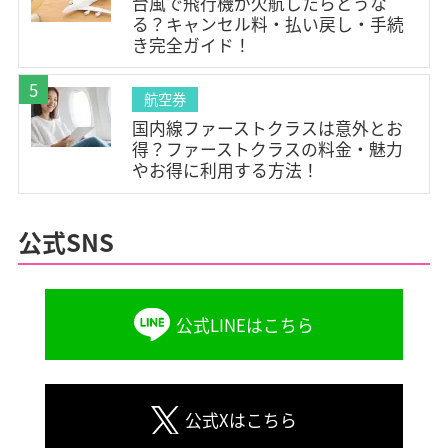
台風で飛行機が欠航したらどうな
#LCC(1)
#はじめての飛行機(2)
#飛行機の乗り方(2)
る？キャンセル料・払い戻し・手続
#JAL(14)
#ANA(14)
#Peach(4)
#Jetstar(5)
き完全ガイド！
#AIRDO(4)
#スカイマーク(6)
#スターフライヤー(4)
5
航空券
#FDA(2)
#ソラシドエア(4)
#SPRING(3)
国内線ファーストクラスは意外とお
#羽田空港(9)
#成田空港(4)
#伊丹空港(2)
得？ファーストクラスの料金・魅力
#関西空港(2)
#新千歳空港(4)
#中部国際空港(1)
やお得に利用する方法！
#福岡空港(3)
#那覇空港(4)
#函館空港(1)
#旭川空港(2)
#釧路空港(1)
#女満別空港(1)
公式SNS
#丘珠空港(1)
#青森空港(1)
#仙台空港(1)
#小松空港(1)
#静岡空港(1)
#小牧空港(1)
公式LINEはこちら
#神戸空港(1)
#鳥取空港(1)
#米子空港(1)
#広島空港(1)
#松山空港(2)
#屋久島空港(1)
#大分空港(1)
#鹿児島空港(1)
#宮古空港(2)
公式Xはこちら
#新石垣空港(1)
#下地島空港(1)