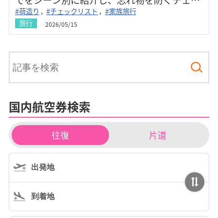
#荷造り
#チェックリスト
#家族旅行
クリスト付きで初めての沖縄旅行でも安心し
旅行
2026/05/15
て出発できます。
国内航空券検索
チ
往復
片道
ケ
ッ
ト
タ
イ
プ