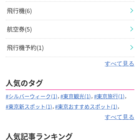
飛行機(6)
航空券(5)
飛行機予約(1)
すべて見る
飛行機手荷物(2)
人気のタグ
航空会社(1)
#シルバーウィーク(1)
#東京観光(1)
#東京旅行(1)
観光地(2)
#東京新スポット(1)
#東京おすすめスポット(1)
#空港送迎(1)
#駐車場予約(1)
#駐車料金(1)
すべて見る
旅行(1)
#駐車場(1)
#空港駐車場(1)
#旅行費用(1)
人気記事ランキング
#燃油サーチャージ(1)
#空港映画館(2)