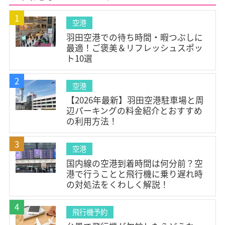
#空港グルメ(3)
#空港暇つぶし(3)
#空港温泉(1)
1
空港
#北海道スイーツ(1)
#機内快適グッズ(1)
羽田空港での待ち時間・暇つぶしに
#旅行準備(1)
#フライト対策(1)
#ターミナル案内(1)
最適！ご褒美＆リフレッシュスポッ
ト10選
#チェックインカウンター(1)
#アクセス(1)
#空港ラウンジ(4)
#充電スポット(1)
#Wi-Fi(1)
2
空港
#空港サービス(4)
#荷造り(1)
#チェックリスト(2)
【2026年最新】羽田空港駐車場と周
辺パーキングの料金紹介とおすすめ
#空港コード(1)
#3文字コード(1)
#IATAコード(1)
の利用方法！
#空港情報(4)
#耳抜き(2)
#家族旅行(3)
3
#フライト情報(1)
#運航状況(1)
#欠航・遅延(2)
空港
#展望デッキ(4)
#マッサージ(1)
#台風(1)
国内線の空港到着時間は何分前？空
港で行うことと飛行機に乗り遅れ時
#キャンセル料(2)
#払い戻し(2)
#座席(2)
の対処法をくわしく解説！
#モバイルバッテリー(1)
#ファーストクラス(1)
4
#空港到着時間(1)
#eチケット(1)
#飛行機乗り方(1)
飛行機予約